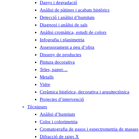
Danys i degradació
Anàlisi de pàtines i acabats històrics
Detecció i anàlisi d’humitats
Diagnosi i anàlisi de sals
Anàlisi cromàtica, estudi de colors
Infografia i planimetria
Assessorament a peu d’obra
Disseny de productes
Pintura decorativa
Teles, paper…
Metalls
Vidre
Ceràmica històrica, decorativa i arquitectònica
Projectes d’intervenció
Tècniques
Anàlisi d’humitats
Color i colorimetria
Cromatografia de gasos i espectrometria de masses
Difracció de raigs X