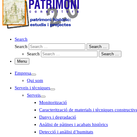
Search
Search
Search …
Search
Search …
Menu
Empresa
Qui som
Serveis i tècniques
Serveis
Monitorització
Caracterització de materials i tècniques constructiv
Danys i degradació
Anàlisi de pàtines i acabats històrics
Detecció i anàlisi d’humitats