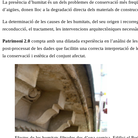
La presència d’humitat és un dels problemes de conservació més freqüent
d’aigües, donen lloc a la degradació directa dels materials de construc
La determinació de les causes de les humitats, del seu origen i recorre
reconducció, el tractament, les intervencions arquitectòniques necessàrie
Patrimoni 2.0
compta amb una dilatada experiència en l’anàlisi de les 
post-processat de les dades que facilitin una correcta interpretació de 
la conservació i estètica del conjunt afectat.
Efectes de les humitats filtrades des d’una cornisa. Edifici el P