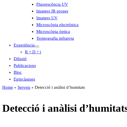
Fluorescència UV
Imatges IR proper
Imatges UV
Microscòpia electrònica
Microscòpia òptica
Termografia infraroja
Experiència
R + D + i
Difusió
Publicacions
Bloc
Egipcíaques
Home
»
Serveis
»
Detecció i anàlisi d’humitats
Detecció i anàlisi d’humitat