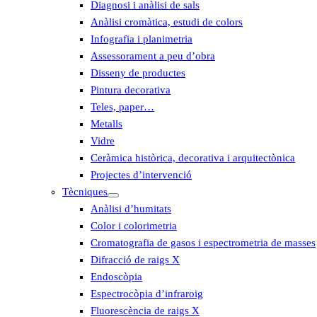
Diagnosi i anàlisi de sals
Anàlisi cromàtica, estudi de colors
Infografia i planimetria
Assessorament a peu d’obra
Disseny de productes
Pintura decorativa
Teles, paper…
Metalls
Vidre
Ceràmica històrica, decorativa i arquitectònica
Projectes d’intervenció
Tècniques
Anàlisi d’humitats
Color i colorimetria
Cromatografia de gasos i espectrometria de masses
Difracció de raigs X
Endoscòpia
Espectrocòpia d’infraroig
Fluorescència de raigs X