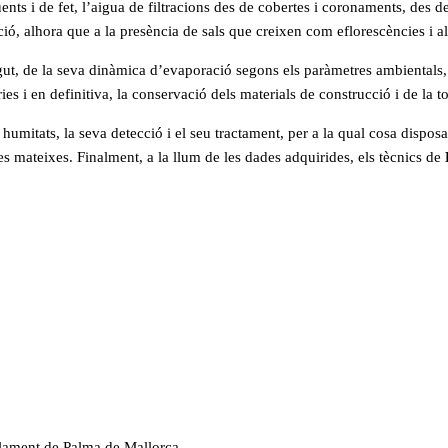
s i de fet, l’aigua de filtracions des de cobertes i coronaments, des del
ció, alhora que a la presència de sals que creixen com eflorescències i a
gut, de la seva dinàmica d’evaporació segons els paràmetres ambientals, 
s i en definitiva, la conservació dels materials de construcció i de la tota
humitats, la seva detecció i el seu tractament, per a la qual cosa disposa
les mateixes. Finalment, a la llum de les dades adquirides, els tècnics de
arlament de Palma de Mallorca.